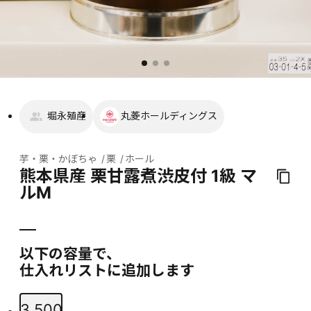
堀永殖産
丸菱ホールディングス
芋・栗・かぼちゃ
栗
ホール
熊本県産 栗甘露煮渋皮付 1級 マ
ルM
以下の容量で、
仕入れリストに追加します
3,500