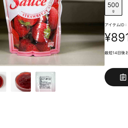
500
g
アイテムID : 
¥89
最短14日後