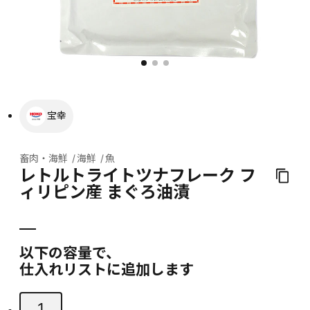
宝幸
畜肉・海鮮
海鮮
魚
レトルトライトツナフレーク フ
ィリピン産 まぐろ油漬
以下の容量で、
仕入れリストに追加します
1