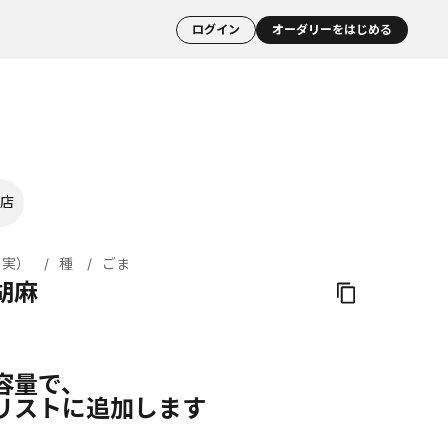
ログイン
オーダリーをはじめる
店
・実）
種
ごま
胡麻
容量で、
リストに追加します