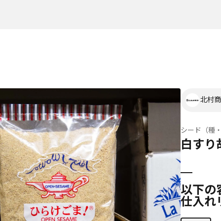
北村商
シード（種
白すり
以下の
仕入れ