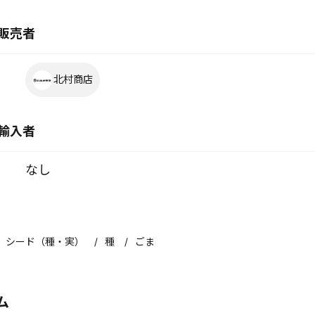
販売者
北村商店
輸入者
なし
シード（種・実）
種
ごま
ム