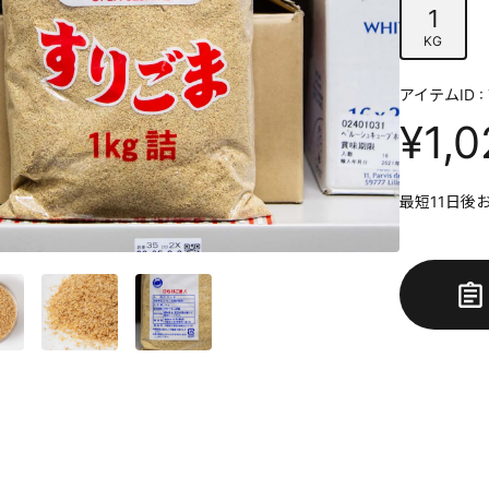
1
KG
アイテムID : 
¥1,0
最短11日後