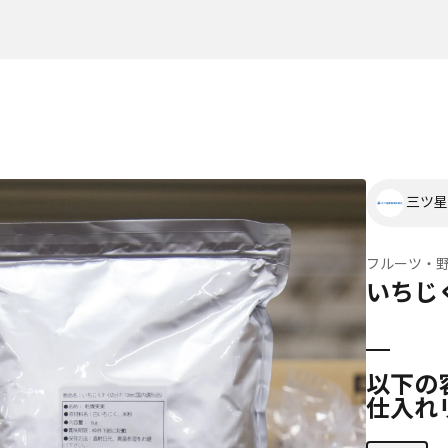
三ツ星
フルーツ・
いちじ
以下の
仕入れ