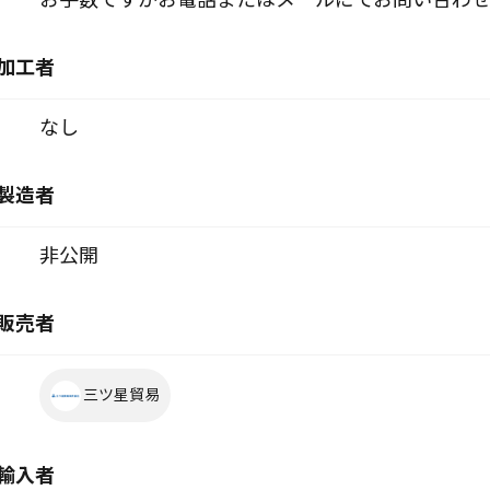
加工者
なし
製造者
非公開
販売者
三ツ星貿易
輸入者