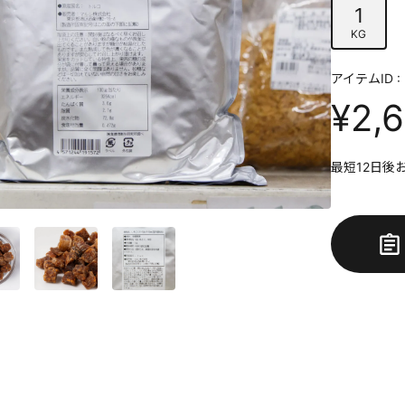
1
KG
アイテムID : 
¥2,
最短12日後