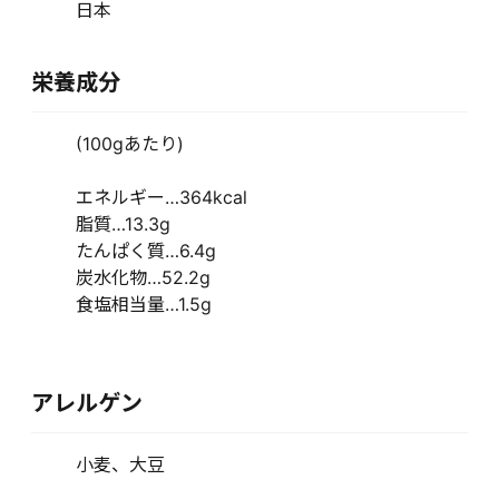
日本
栄養成分
(100gあたり)
エネルギー…364kcal
脂質…13.3g
たんぱく質…6.4g
炭水化物…52.2g
食塩相当量…1.5g
アレルゲン
小麦、大豆