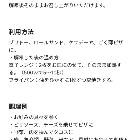
解凍後そのままお召し上がりいただけます。
利用方法
ブリトー、ロールサンド、ケサデーヤ、ごく薄ピザ
に。
・解凍した後の温め方
電子レンジ：2枚をお皿にのせて、そのまま加熱す
る。（500ｗで5～10秒）
フライパン：油をひかずに1枚ずつ空焼きする。
調理例
・お好みの具材を巻く
・ピザソース、チーズを乗せてピザに
・野菜、肉を挟んでタコスに
・肉、魚介類、野菜、米など、具材にあわせて創作ト