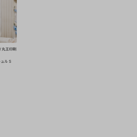
/ 丸王印刷
ュル S