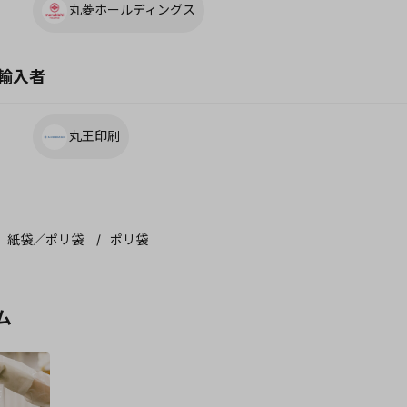
丸菱ホールディングス
輸入者
丸王印刷
紙袋／ポリ袋
ポリ袋
ム