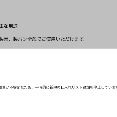
主な用途
製菓、製パン全般でご使用いただけます。
仕様
給量が不安定なため、一時的に新規の仕入れリスト追加を停止していま
内容量・入り数・サイズ
【入り数】