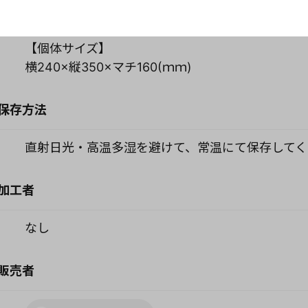
50枚
【個体サイズ】
横240×縦350×マチ160(ｍｍ)
保存方法
直射日光・高温多湿を避けて、常温にて保存してく
加工者
なし
販売者