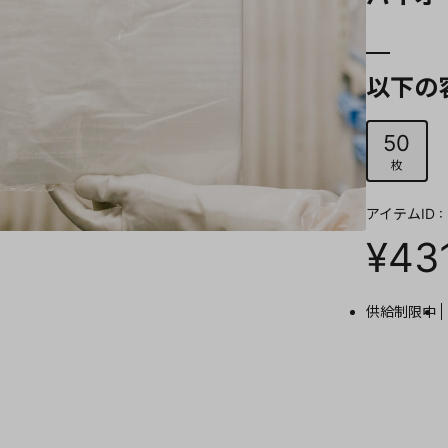
以下の
50
枚
アイテムID : 
¥43
供給制限中