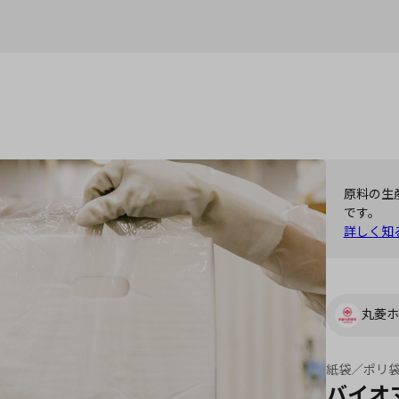
原料の生
です。
詳しく知
丸菱ホ
紙袋／ポリ
バイオ