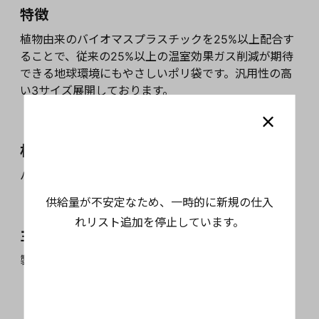
特徴
植物由来のバイオマスプラスチックを25%以上配合す
ることで、従来の25%以上の温室効果ガス削減が期待
できる地球環境にもやさしいポリ袋です。汎用性の高
い3サイズ展開しております。
材質
バイオマスプラスチック25%以上配合
供給量が不安定なため、一時的に新規の仕入
れリスト追加を停止しています。
主な用途
製菓、製パン全般でご使用いただけます。