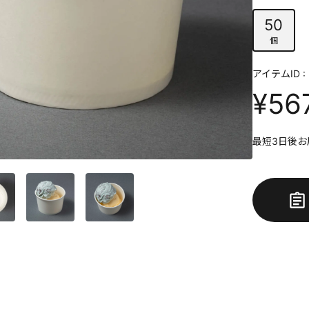
50
個
アイテムID : 
¥56
最短3日後お