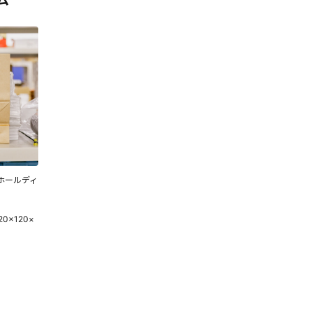
ム
菱ホールディ
0×120×