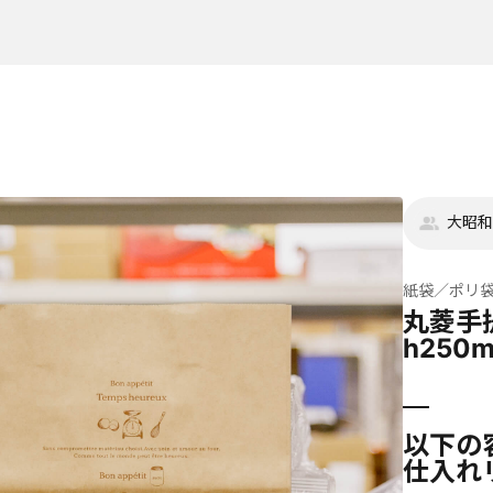
大昭和
紙袋／ポリ
丸菱手提
h250
以下の
仕入れ