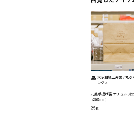
閲覧したアイテ
大昭和紙工産業 / 丸
ングス
丸菱手提げ袋 ナチュルS(22
h250mm)
25
枚