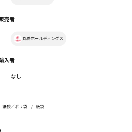
販売者
丸菱ホールディングス
輸入者
なし
紙袋／ポリ袋
紙袋