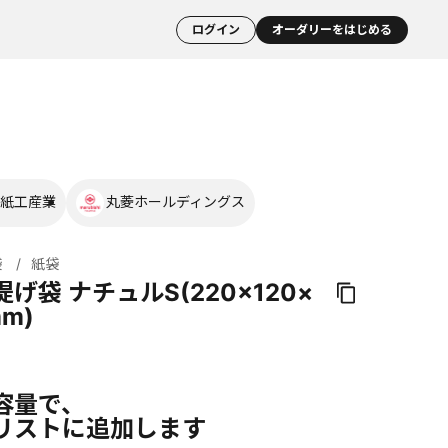
ログイン
オーダリーをはじめる
紙工産業
丸菱ホールディングス
袋
紙袋
げ袋 ナチュルS(220×120×
mm)
容量で、
リストに追加します