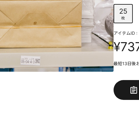
25
枚
アイテムID : 
¥73
最短13日後