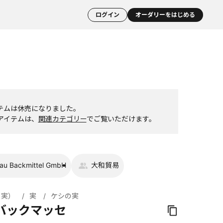
ログイン
オーダリーをはじめる
テムは休売になりました。
アイテムは、
関連カテゴリー
でご覧いただけます。
gau Backmittel GmbH
大和貿易
・実）
実
ケシの実
バックマッセ