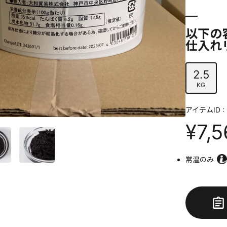
以下の
仕入れ
2.5
KG
アイテムID : 
¥7,
常温のみ