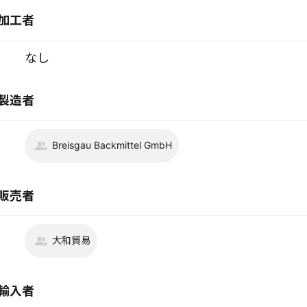
加工者
なし
製造者
Breisgau Backmittel GmbH
販売者
大和貿易
輸入者