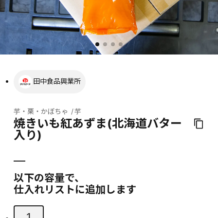
田中食品興業所
芋・栗・かぼちゃ
芋
焼きいも紅あずま(北海道バター
入り)
以下の容量で、
仕入れリストに追加します
1