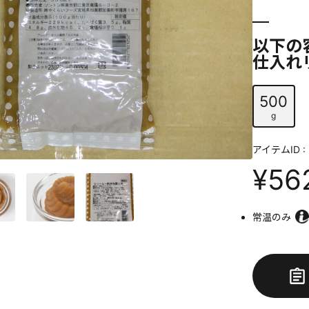
以下の
仕入れ
500
g
アイテムID : 
¥56
常温のみ