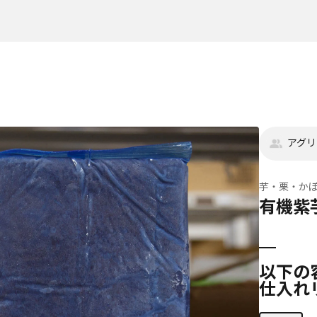
アグリ
芋・栗・か
有機紫
以下の
仕入れ