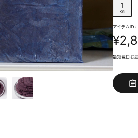
1
KG
アイテムID : 
¥2,
最短翌日お