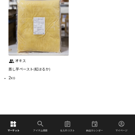
オキス
蒸し芋ペースト(紅はるか)
2
KG
マーケット
アイテム検索
仕入れリスト
納品カレンダー
マイページ