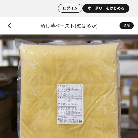
ログイン
オーダリーをはじめる
蒸し芋ペースト(紅はるか)
追加