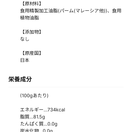
【原材料】
食用精製加工油脂(パーム(マレーシア他))、食用
植物油脂
【添加物】
なし
【原産国】
日本
栄養成分
(100gあたり)
エネルギー…734kcal
脂質…81.5g
たんぱく質…0.0g
炭水化物…0.0g