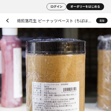
ログイン
オーダリーをはじめる
焙煎落花生 ピーナッツペースト (ちばはんだち) 無糖・無塩
追加