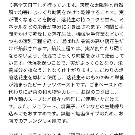
り完全天日干しを行っています。適度な太陽熱と自然
風で均等にじっくり時間をかけて乾燥することで、実
が硬くなることを防ぎ、落花生の持つコクと甘み、ミ
ネラルなどの栄養が存分に引き出されます。時間と手
間をかけて乾燥した落花生は、機械や手作業などいく
つもの選別工程を経て、選ばれた品質の高い落花生だ
けが焙煎されます。焙煎工程では、実が割れたり硬く
ならないよう、低温でじっくり時間をかけて焙煎して
います。低温を保つことで、実がふっくらとなり、栄
養成分を損なうことなく仕上がります。こだわりの焙
煎落花生を原料に使用し、落花生そのものの味と栄養
が詰まったピーナッツペーストです。ごまペーストの
代わりに野菜の和え物やカレー、お鍋のコク出し、
担々麺のスープなど様々な料理にご使用いただけま
す。また、ジェラート、焼菓子、パンなどの生地練り
込みにもおすすめです。無糖・無塩タイプのため、お
店でのアレンジも可能です。