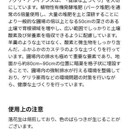
アグリ・アライアンスは、「健康な土づくり」を大切
にしています。植物性有機発酵堆肥 (バーク堆肥)を通
常の5倍量使用し、大量の堆肥を土と深耕することに
より一般的な圃場の倍以上となる50cmの深さのある
土壌で育根領域を増やし、広い範囲でしっかりと土壌
酸素及び栄養素を吸収できるように配慮しています。
羊羹のような土ではなく、酸素と微生物をしっかり含
んだ、ふかふかのカステラのような土づくりを行って
います。圃場内の排水も極めて重要な要素であり、地
面から約80cm~90cmの位置に暗渠を格子状に埋設す
ることで、圃場内の強制排水が行える環境を整備して
おり、ゲリラ豪雨などの環境問題の対策を行いなが
ら、健康な土づくりを行っています。
使用上の注意
落花生は焙煎しており、色のばらつきが生じることが
ございます。