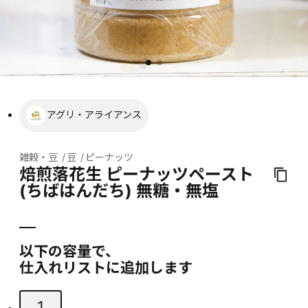
アグリ・アライアンス
雑穀・豆
豆
ピーナッツ
焙煎落花生 ピーナッツペースト
(ちばはんだち) 無糖・無塩
以下の容量で、
仕入れリストに追加します
1