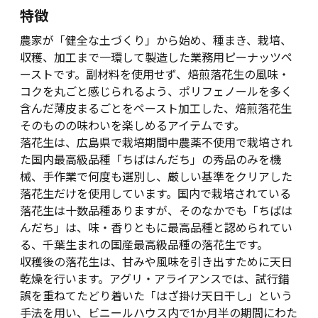
特徴
農家が「健全な土づくり」から始め、種まき、栽培、
収穫、加工まで一環して製造した業務用ピーナッツペ
ーストです。副材料を使用せず、焙煎落花生の風味・
コクを丸ごと感じられるよう、ポリフェノールを多く
含んだ薄皮まるごとをペースト加工した、焙煎落花生
そのものの味わいを楽しめるアイテムです。
落花生は、広島県で栽培期間中農薬不使用で栽培され
た国内最高級品種「ちばはんだち」の秀品のみを機
械、手作業で何度も選別し、厳しい基準をクリアした
落花生だけを使用しています。国内で栽培されている
落花生は十数品種ありますが、そのなかでも「ちばは
んだち」は、味・香りともに最高品種と認められてい
る、千葉生まれの国産最高級品種の落花生です。
収穫後の落花生は、甘みや風味を引き出すために天日
乾燥を行います。アグリ・アライアンスでは、試行錯
誤を重ねてたどり着いた「はざ掛け天日干し」という
手法を用い、ビニールハウス内で1か月半の期間にわた