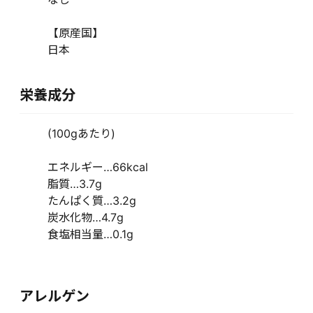
【原産国】
日本
栄養成分
(100gあたり)
エネルギー…66kcal
脂質…3.7g
たんぱく質…3.2g
炭水化物…4.7g
食塩相当量…0.1g
アレルゲン