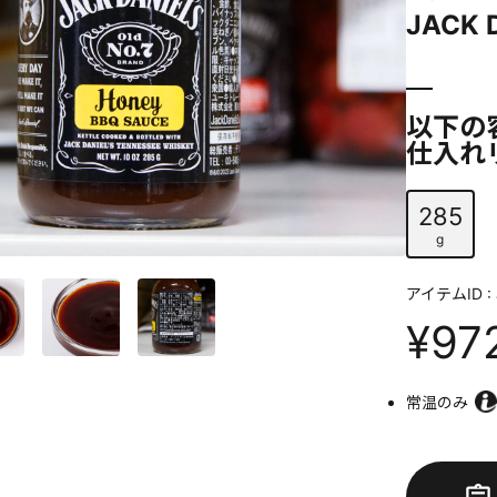
JACK 
以下の
仕入れ
285
g
アイテムID : 
¥97
常温のみ