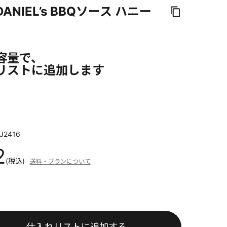
DANIEL’s BBQソース ハニー
容量で、
リストに追加します
J2416
2
(税込)
送料・プランについて
仕入れリストに追加する