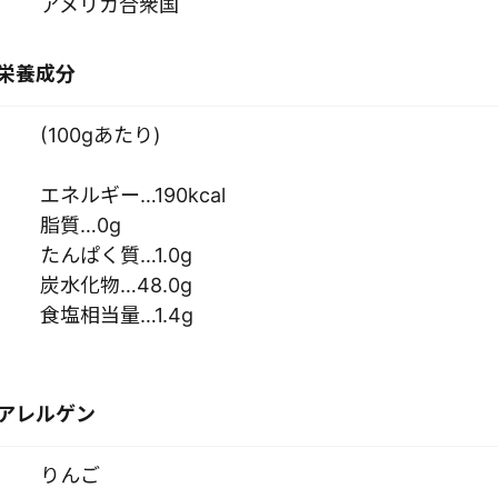
アメリカ合衆国
栄養成分
(100gあたり)
エネルギー…190kcal
脂質…0g
たんぱく質…1.0g
炭水化物…48.0g
食塩相当量…1.4g
アレルゲン
りんご