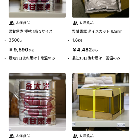
太洋食品
太洋食品
栗甘露煮 極軟 1級 Sサイズ
栗甘露煮 ダイスカット 6.5mm
3500
1.8
g
KG
￥9,590
￥4,482
から
から
最短3日後お届け
常温のみ
最短13日後お届け
常温のみ
太洋食品
太洋食品