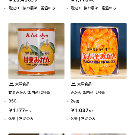
から
から
最短11日後お届け
常温のみ
最短3日後お届け
常温のみ
太洋食品
太洋食品
甘夏みかん(国内産) 2号缶
みかん(国内産) 2号缶
850
2
g
号缶
￥1,177
￥1,037
から
から
休売
常温のみ
休売
常温のみ