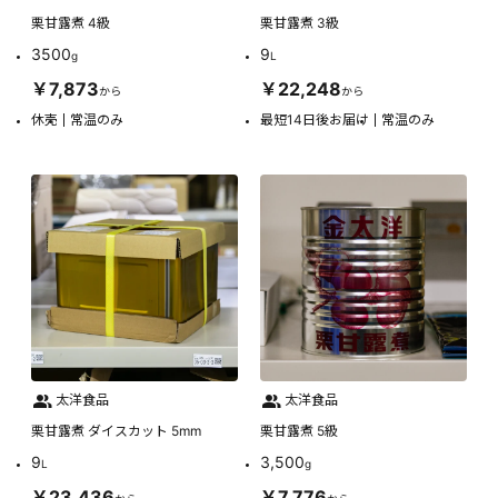
栗甘露煮 4級
栗甘露煮 3級
3500
9
g
L
￥7,873
￥22,248
から
から
休売
常温のみ
最短14日後お届け
常温のみ
太洋食品
太洋食品
栗甘露煮 ダイスカット 5mm
栗甘露煮 5級
9
3,500
L
g
￥23,436
￥7,776