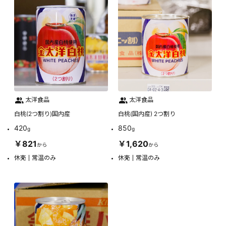
太洋食品
太洋食品
白桃(2つ割り)国内産
白桃(国内産) 2つ割り
420
850
g
g
￥821
￥1,620
から
から
休売
常温のみ
休売
常温のみ