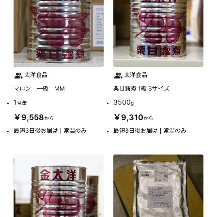
太洋食品
太洋食品
マロン 一級 MM
栗甘露煮 1級 Sサイズ
1
3500
号缶
g
￥9,558
￥9,310
から
から
最短3日後お届け
常温のみ
最短3日後お届け
常温のみ