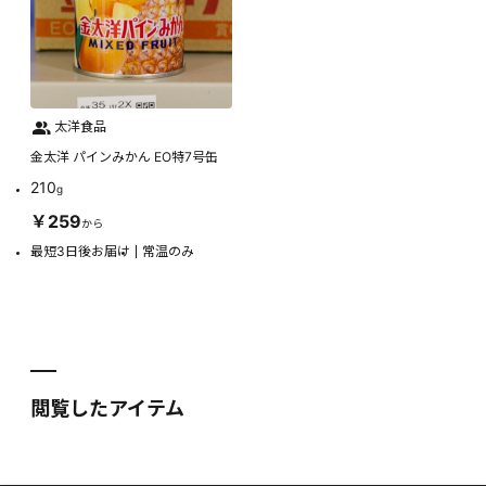
太洋食品
金太洋 パインみかん EO特7号缶
210
g
￥259
から
最短3日後お届け
常温のみ
閲覧したアイテム