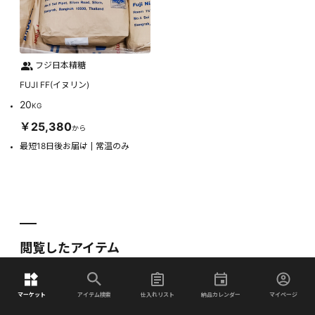
フジ日本精糖
FUJI FF(イヌリン)
20
KG
￥25,380
から
最短18日後お届け
常温のみ
閲覧したアイテム
マーケット
アイテム検索
仕入れリスト
納品カレンダー
マイページ