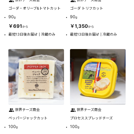
ゴーダ・オリーブ&トマトカット
ゴーダ トリフカット
90
90
g
g
￥691
￥1,350
から
から
最短13日後お届け
冷蔵のみ
最短13日後お届け
冷蔵のみ
世界チーズ商会
世界チーズ商会
ペッパージャックカット
プロセススプレッドチーズ
100
100
g
g