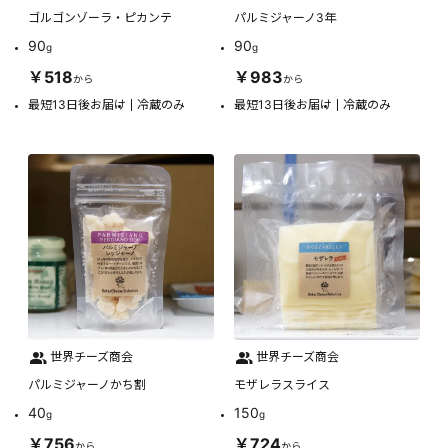
ゴルゴンゾーラ・ピカンテ
パルミジャーノ3年
90
90
g
g
￥518
￥983
から
から
最短13日後お届け
冷蔵のみ
最短13日後お届け
冷蔵のみ
世界チーズ商会
世界チーズ商会
パルミジャーノかち割
モザレラスライス
40
150
g
g
￥756
￥724
から
から