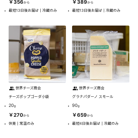
￥356
￥389
から
から
最短13日後お届け
冷蔵のみ
最短13日後お届け
冷蔵のみ
世界チーズ商会
世界チーズ商会
チーズポップゴーダ小袋
グラナパダーノ スモール
20
90
g
g
￥270
￥659
から
から
休売
常温のみ
最短4日後お届け
冷蔵のみ