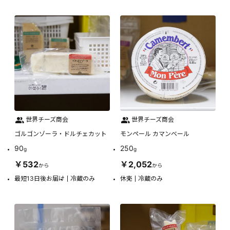
世界チーズ商会
世界チーズ商会
ゴルゴンゾーラ・ドルチェカット
モンペール カマンベール
90
250
g
g
￥532
￥2,052
から
から
最短13日後お届け
冷蔵のみ
休売
冷蔵のみ