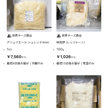
世界チーズ商会
世界チーズ商会
グリュイエール シュレッド4mm
味和伊 (レッジャーノ)
1
100
KG
g
￥7,560
￥1,026
から
から
最短4日後お届け
冷蔵のみ
最短13日後お届け
常温のみ