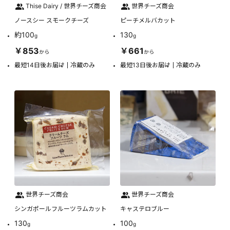
Thise Dairy / 世界チーズ商会
世界チーズ商会
ノースシー スモークチーズ
ピーチメルバカット
約100
130
g
g
￥853
￥661
から
から
最短14日後お届け
冷蔵のみ
最短13日後お届け
冷蔵のみ
世界チーズ商会
世界チーズ商会
シンガポールフルーツラムカット
キャステロブルー
130
100
g
g