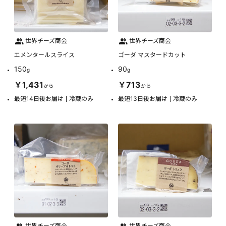
世界チーズ商会
世界チーズ商会
エメンタールスライス
ゴーダ マスタードカット
150
90
g
g
￥1,431
￥713
から
から
最短14日後お届け
冷蔵のみ
最短13日後お届け
冷蔵のみ
世界チーズ商会
世界チーズ商会