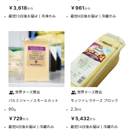
￥3,618
￥961
から
から
最短13日後お届け
冷凍のみ
最短4日後お届け
冷蔵のみ
世界チーズ商会
世界チーズ商会
パルミジャーノスモールカット
モッツァレラチーズ ブロック
90
2.3
g
KG
￥729
￥5,432
から
から
最短4日後お届け
冷蔵のみ
最短14日後お届け
冷蔵のみ