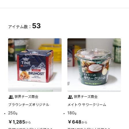
53
アイテム数：
世界チーズ商会
世界チーズ商会
ブラウンチーズオリジナル
メイトウ サワークリーム
250
180
g
g
￥1,285
￥648
から
から