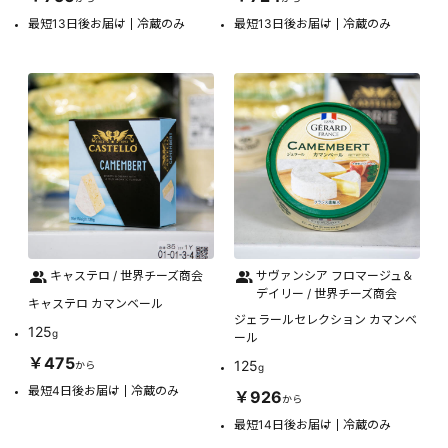
最短13日後お届け
冷蔵のみ
最短13日後お届け
冷蔵のみ
キャステロ / 世界チーズ商会
サヴァンシア フロマージュ＆
デイリー / 世界チーズ商会
キャステロ カマンベール
ジェラールセレクション カマンベ
125
g
ール
￥475
125
から
g
最短4日後お届け
冷蔵のみ
￥926
から
最短14日後お届け
冷蔵のみ