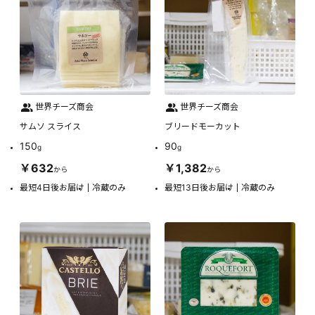
世界チーズ商会
世界チーズ商会
サムソ スライス
ブリードモーカット
150
90
g
g
￥632
￥1,382
から
から
最短4日後お届け
冷蔵のみ
最短13日後お届け
冷蔵のみ