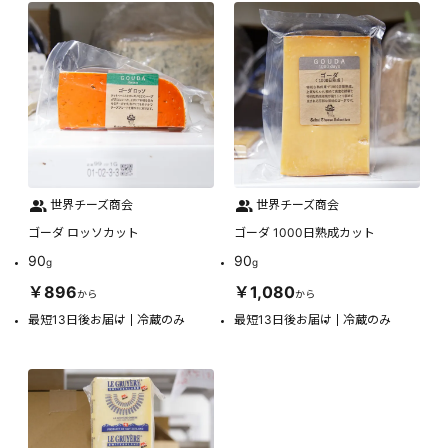
世界チーズ商会
世界チーズ商会
ゴーダ ロッソカット
ゴーダ 1000日熟成カット
90
90
g
g
￥896
￥1,080
から
から
最短13日後お届け
冷蔵のみ
最短13日後お届け
冷蔵のみ