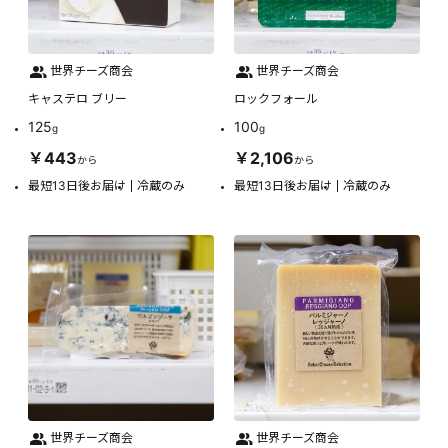
世界チーズ商会
世界チーズ商会
キャステロ ブリー
ロックフォール
125
100
g
g
￥443
￥2,106
から
から
最短13日後お届け
冷蔵のみ
最短13日後お届け
冷蔵のみ
世界チーズ商会
世界チーズ商会