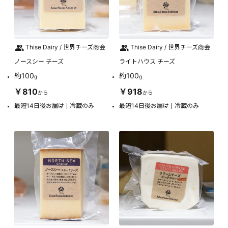
Thise Dairy / 世界チーズ商会
Thise Dairy / 世界チーズ商会
ノースシー チーズ
ライトハウス チーズ
約100
約100
g
g
￥810
￥918
から
から
最短14日後お届け
冷蔵のみ
最短14日後お届け
冷蔵のみ