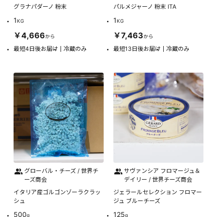
グラナパダーノ 粉末
パルメジャーノ 粉末 ITA
1
1
KG
KG
￥4,666
￥7,463
から
から
最短4日後お届け
冷蔵のみ
最短13日後お届け
冷蔵のみ
グローバル・チーズ / 世界チ
サヴァンシア フロマージュ＆
ーズ商会
デイリー / 世界チーズ商会
イタリア産ゴルゴンゾーラクラッ
ジェラールセレクション フロマー
シュ
ジュ ブルーチーズ
500
125
g
g