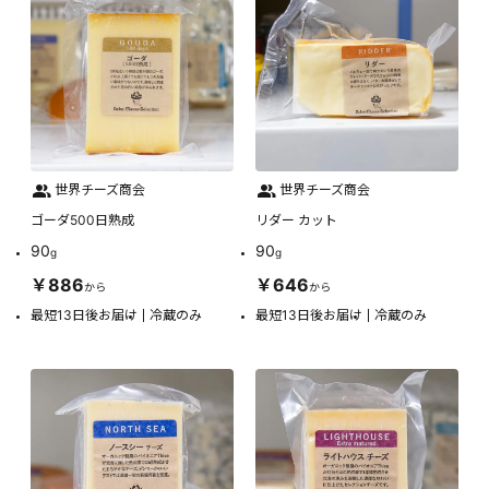
世界チーズ商会
世界チーズ商会
ゴーダ500日熟成
リダー カット
90
90
g
g
￥886
￥646
から
から
最短13日後お届け
冷蔵のみ
最短13日後お届け
冷蔵のみ