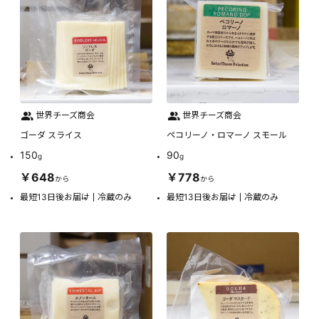
世界チーズ商会
世界チーズ商会
ゴーダ スライス
ペコリーノ・ロマーノ スモール
150
90
g
g
￥648
￥778
から
から
最短13日後お届け
冷蔵のみ
最短13日後お届け
冷蔵のみ