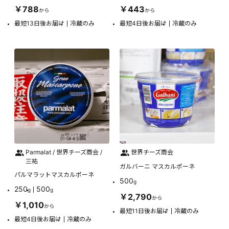
￥788
￥443
から
から
最短13日後お届け
冷蔵のみ
最短4日後お届け
冷蔵のみ
Parmalat / 世界チーズ商会 /
世界チーズ商会
三祐
ガルバーニ マスカルポーネ
パルマラットマスカルポーネ
500
g
250
500
g
g
￥2,790
から
￥1,010
から
最短11日後お届け
冷蔵のみ
最短4日後お届け
冷蔵のみ