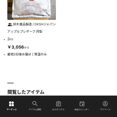
鈴木食品製造 / DKSHジャパン
アップルプレザーブ 月型
2
KG
￥3,056
から
最短3日後お届け
常温のみ
閲覧したアイテム
マーケット
アイテム検索
仕入れリスト
納品カレンダー
マイページ