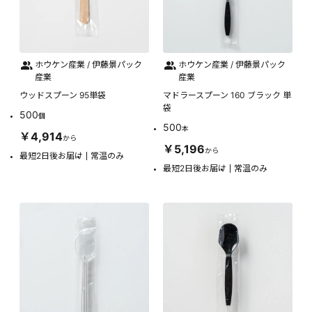
ホウケン産業 / 伊藤景パック
ホウケン産業 / 伊藤景パック
産業
産業
ウッドスプーン 95単袋
マドラースプーン 160 ブラック 単
袋
500
個
500
本
￥4,914
から
￥5,196
から
最短2日後お届け
常温のみ
最短2日後お届け
常温のみ