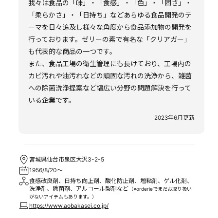
我々は食品の「味」・「食感」・「色」・「固さ」・
「柔らかさ」・「日持ち」などあらゆる食品開発のテ
ーマを日々追及し様々な角度から食品添加物の開発を
行っております。ゼリーの素で有名な「クリアガー」
も代表的な商品の一つです。
また、食品工場の衛生管理にも長けており、工場内の
カビ汚れや油汚れなどの頑固な汚れの洗浄から、雑菌
への除菌洗浄提案など幅広い分野の問題解決を行って
いる企業です。
2023年6月更新
宮城県仙台市泉区大沢3-2-5
1956/8/20～
食感改良剤、日持ち向上剤、酸化防止剤、増粘剤、ゲル化剤、
洗浄剤、除菌剤、アルコール製剤など
（※orderieでまだお取り扱い
がないアイテムもあります。）
https://www.aobakasei.co.jp/