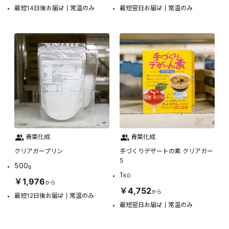
最短14日後お届け
常温のみ
最短翌日お届け
常温のみ
青葉化成
青葉化成
クリアガープリン
手づくりデザートの素 クリアガー
5
500
g
1
KG
￥1,976
から
￥4,752
から
最短12日後お届け
常温のみ
最短翌日お届け
常温のみ