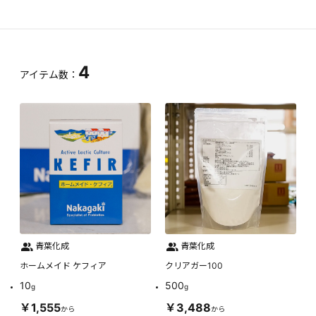
4
アイテム数：
青葉化成
青葉化成
ホームメイド ケフィア
クリアガー100
10
500
g
g
￥1,555
￥3,488
から
から