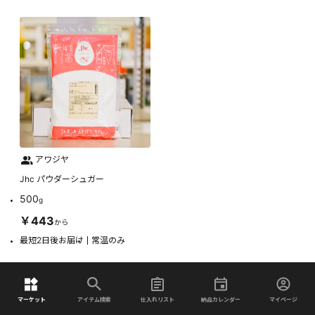
アワジヤ
Jhc パウダーシュガー
500
g
￥443
から
最短2日後お届け
常温のみ
マーケット
アイテム検索
仕入れリスト
納品カレンダー
マイページ