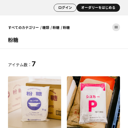
ログイン
オーダリーをはじめる
すべてのカテゴリー
糖類
粉糖
粉糖
粉糖
7
アイテム数：