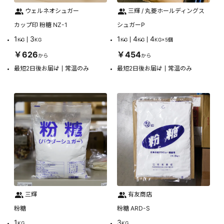
ウェルネオシュガー
三輝 / 丸菱ホールディングス
カップ印 粉糖 NZ-1
シュガーP
1
3
1
4
4
KG
KG
KG
KG
KG×5個
￥626
￥454
から
から
最短2日後お届け
常温のみ
最短2日後お届け
常温のみ
三輝
有友商店
粉糖
粉糖 ARD-S
1
3
KG
KG