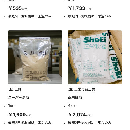
￥535
￥1,733
から
から
最短2日後お届け
常温のみ
最短2日後お届け
常温のみ
三輝
正栄食品工業
スーパー黒糖
正栄粉糖
1
4
KG
KG
￥1,609
￥2,074
から
から
最短2日後お届け
常温のみ
最短2日後お届け
常温のみ