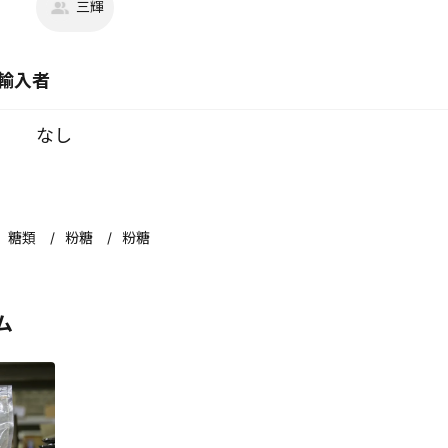
三輝
輸入者
なし
糖類
粉糖
粉糖
ム