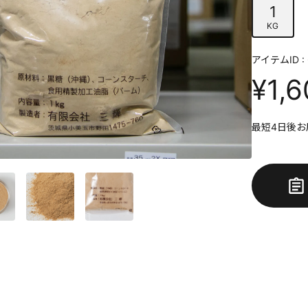
1
KG
アイテムID : 
¥1,
最短4日後お