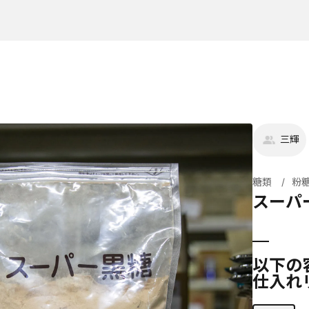
三輝
糖類
粉
スーパ
以下の
仕入れ