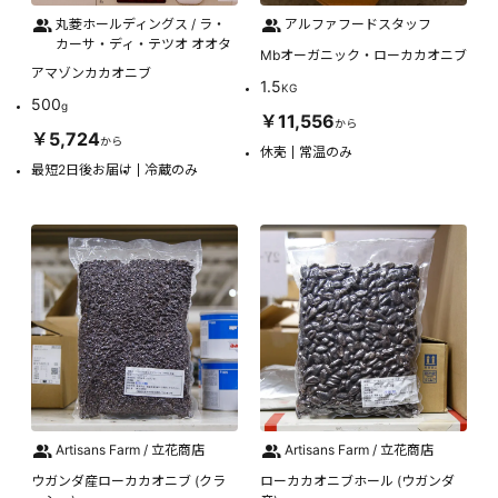
丸菱ホールディングス / ラ・
アルファフードスタッフ
カーサ・ディ・テツオ オオタ
Mbオーガニック・ローカカオニブ
アマゾンカカオニブ
1.5
KG
500
g
￥11,556
から
￥5,724
から
休売
常温のみ
最短2日後お届け
冷蔵のみ
Artisans Farm / 立花商店
Artisans Farm / 立花商店
ウガンダ産ローカカオニブ (クラ
ローカカオニブホール (ウガンダ