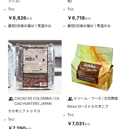
ッシュ)
産)
1
1
KG
KG
￥6,826
￥6,718
から
から
最短2日後お届け
常温のみ
最短2日後お届け
常温のみ
CACAO DE COLOMBIA / CA
ドリーム・フーズ / 立花商店
CAO HUNTERS JAPAN
Rikka ローストカカオニブ
カカオニブ トゥマコ
1
KG
1
KG
￥7,031
から
￥7,290
から