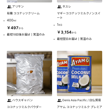
アリサン
ネスレ
有機 ココナッツクリーム
マギーココナッツミルクノンスイ
ート
400
ml
1
KG
￥497
から
￥3,154
から
最短18日後お届け
常温のみ
最短翌日お届け
常温のみ
ハウスギャバン
Denis Asia Pacific / 日仏貿易
ココナッツミルクパウダー
アヤム ココナッツミルク プレミア