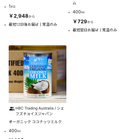
ム
1
KG
400
ml
￥2,948
から
￥729
から
最短12日後お届け
常温のみ
最短翌日お届け
常温のみ
HBC Trading Australia / シェ
フズチョイスジャパン
オーガニック ココナッツミルク
400
ml