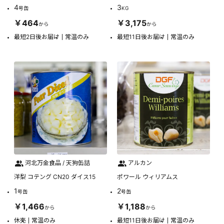
4
3
号缶
KG
￥464
￥3,175
から
から
最短2日後お届け
常温のみ
最短11日後お届け
常温のみ
河北万金食品 / 天狗缶詰
アルカン
洋梨 コテング CN20 ダイス15
ポワール ウィリアムス
1
2
号缶
号缶
￥1,466
￥1,188
から
から
休売
常温のみ
最短11日後お届け
常温のみ