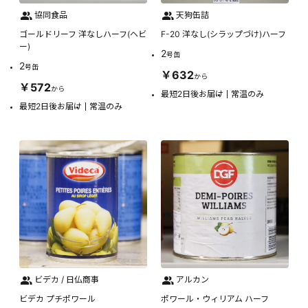
協同食品
天狗缶詰
ゴールドリーフ 洋なしハーフ(ヘビ
F-20 洋なし(シラップづけ)ハーフ
ー)
2
号缶
2
号缶
￥632
から
￥572
から
最短2日後お届け
常温のみ
最短2日後お届け
常温のみ
ビデカ / 日仏商事
アルカン
ビデカ プチポワール
ポワール・ウィリアム ハーフ