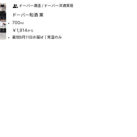
ドーバー酒造 / ドーバー洋酒貿易
ドーバー和酒 栗
700
ml
￥1,914
から
最短8月11日お届け
常温のみ