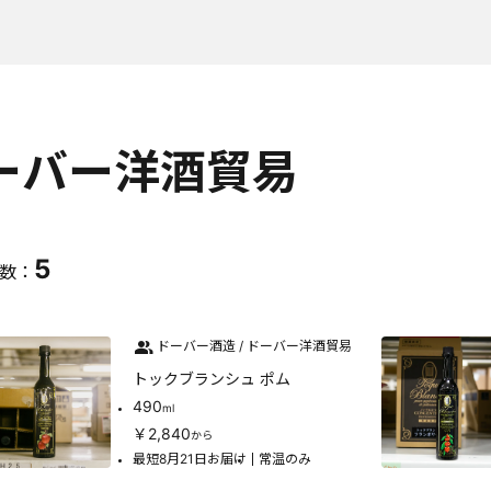
ーバー洋酒貿易
5
数：
ドーバー酒造 / ドーバー洋酒貿易
トックブランシュ ポム
490
ml
￥2,840
から
最短8月21日お届け
常温のみ