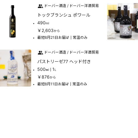
ドーバー酒造 / ドーバー洋酒貿易
トックブランシュ ポワール
490
ml
￥2,603
から
最短8月21日お届け
常温のみ
ドーバー酒造 / ドーバー洋酒貿易
パストリーゼ77 ヘッド付き
500
1
ml
L
￥876
から
最短8月11日お届け
常温のみ