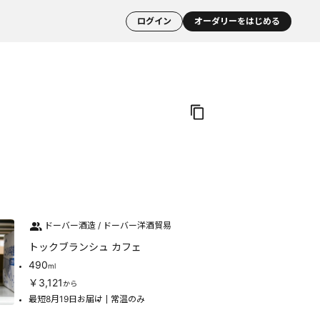
ログイン
オーダリーをはじめる
ドーバー酒造 / ドーバー洋酒貿易
トックブランシュ カフェ
490
ml
￥3,121
から
最短8月19日お届け
常温のみ