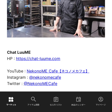
Chat LuuME
HP :
https://chat-luume.com
YouTube :
NekonoME Cafe
【ネコノメカフェ】
Instagram :
@nekonomecafe
Twitter :
@NekonoMECafe
マーケット
アイテム検索
仕入れリスト
納品カレンダー
マイページ
さらに知る