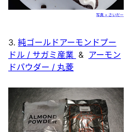
写真 = さいだー
3.
純ゴールドアーモンドプー
ドル / サガミ産業
&
アーモン
ドパウダー / 丸菱