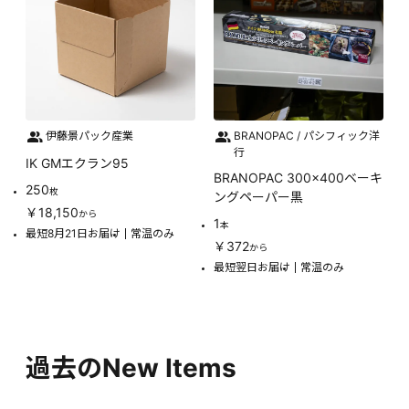
伊藤景パック産業
BRANOPAC / パシフィック洋
行
IK GMエクラン95
BRANOPAC 300x400ベーキ
250
枚
ングペーパー黒
￥18,150
から
1
本
最短8月21日お届け
常温のみ
￥372
から
最短翌日お届け
常温のみ
過去のNew Items