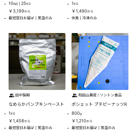
10
25
1
KG
KG
KG
￥3,199
￥1,490
から
から
最短翌日お届け
常温のみ
休売
冷凍のみ
田中製餡
和田山農産 / ソントン食品
なめらかパンプキンペースト
ポシェット プチピーナッツR
1
800
KG
g
￥1,458
￥1,210
から
から
最短翌日お届け
常温のみ
最短翌日お届け
常温のみ