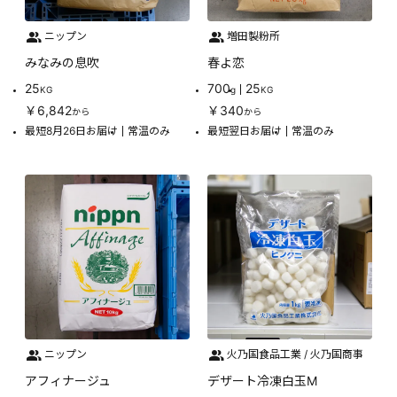
ニップン
増田製粉所
みなみの息吹
春よ恋
25
700
25
KG
g
KG
￥6,842
￥340
から
から
最短8月26日お届け
常温のみ
最短翌日お届け
常温のみ
ニップン
火乃国食品工業 / 火乃国商事
アフィナージュ
デザート冷凍白玉M