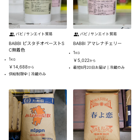
バビ / サンエイト貿易
バビ / サンエイト貿易
BABBI ピスタチオペーストS
BABBI アマレナチェリー
C無着色
1
KG
1
KG
￥5,022
から
￥14,688
最短8月20日お届け
冷蔵のみ
から
供給制限中
冷蔵のみ