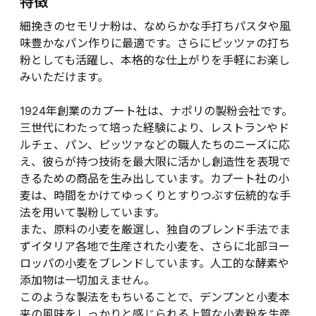
特徴
細挽きのセモリナ粉は、なめらかな手打ちパスタや風
味豊かなパン作りに最適です。さらにピッツァの打ち
粉としても活躍し、本格的な仕上がりを手軽にお楽し
みいただけます。
1924年創業のカプート社は、ナポリの製粉会社です。
三世代にわたって培った経験により、レストランやド
ルチェ、パン、ピッツァなどの職人たちのニーズに応
え、彼らが持つ技術を最大限に活かし創造性を表現で
きるための商品を生み出しています。カプート社の小
麦は、時間をかけてゆっくりとすりつぶす伝統的な手
法を用いて製粉しています。
また、原料の小麦を厳選し、独自のブレンド手法でま
ずイタリア各地で生産された小麦を、さらに北部ヨー
ロッパの小麦をブレンドしています。人工的な酵素や
添加物は一切加えません。
このような製法をもちいることで、デンプンと小麦本
来の風味をしっかりと感じられる上質な小麦粉を生産