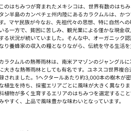
このはちみつが育まれたメキシコは、世界有数のはちみ
タン半島のカンペチェ州内陸にあるカラクムルは、かつ
す。マヤ民族が今なお、先祖代々の思想、特に自然への
いる一方で、貧困に苦しみ、観光業による僅かな現金収
する状況が続いていました。そんな中、オーガニック認
なり養蜂家の収入の糧となりながら、伝統を守る生活を
カラクムルの熱帯雨林は、南米アマゾンのジャングルに
に大きな熱帯雨林としても有名です。ユネスコ世界複合遺
録されました。1ヘクタールあたり約3,000本の樹木が
な植生を持ち、採蜜エリアごとに風味が大きく異なりま
科植物が多く生育するエリアのはちみつを選定すること
みやすく、上品で風味豊かな味わいとなっています。