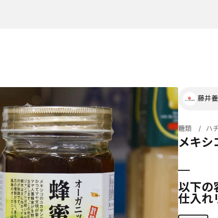
藤井養
糖類
ハ
メキシ
以下の
仕入れ