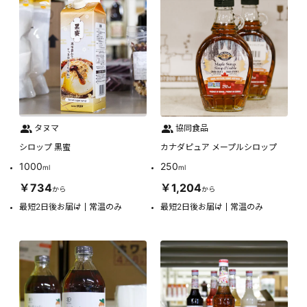
タヌマ
協同食品
シロップ 黒蜜
カナダピュア メープルシロップ
1000
250
ml
ml
￥734
￥1,204
から
から
最短2日後お届け
常温のみ
最短2日後お届け
常温のみ