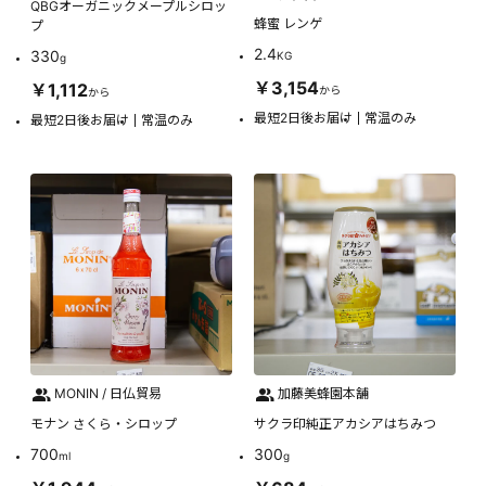
QBGオーガニックメープルシロッ
蜂蜜 レンゲ
プ
2.4
330
KG
g
￥3,154
￥1,112
から
から
最短2日後お届け
常温のみ
最短2日後お届け
常温のみ
MONIN / 日仏貿易
加藤美蜂園本舗
モナン さくら・シロップ
サクラ印純正アカシアはちみつ
700
300
ml
g