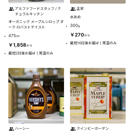
アルファフードスタッフ / ナ
正栄
チュラルキッチン
水あめ
オーガニック メープルシロップ ダ
300
g
ーク ロバストテイスト
￥270
475
から
ml
最短16日後お届け
常温のみ
￥1,858
から
最短2日後お届け
常温のみ
ハーシー
クインビーガーデン