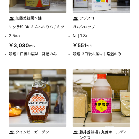
加藤美蜂園本舗
フジスコ
サクラ印 BK-3 ふんわりハチミツ
ガムシロップ
2.5
1
1.8
KG
L
L
￥3,030
￥551
から
から
最短11日後お届け
常温のみ
最短13日後お届け
常温のみ
クインビーガーデン
藤井養蜂場 / 丸菱ホールディ
ングス