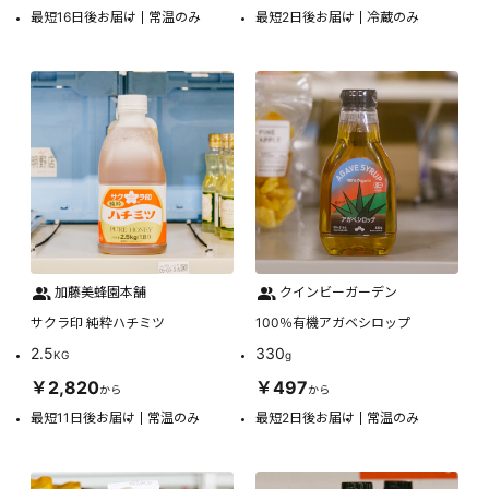
最短16日後お届け
常温のみ
最短2日後お届け
冷蔵のみ
加藤美蜂園本舗
クインビーガーデン
サクラ印 純粋ハチミツ
100％有機アガベシロップ
2.5
330
KG
g
￥2,820
￥497
から
から
最短11日後お届け
常温のみ
最短2日後お届け
常温のみ