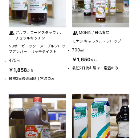
アルファフードスタッフ / ナ
MONIN / 日仏貿易
チュラルキッチン
モナン キャラメル・シロップ
NBオーガニック メープルシロッ
700
ml
プアンバー リッチテイスト
￥1,650
475
から
ml
最短2日後お届け
常温のみ
￥1,858
から
最短2日後お届け
常温のみ