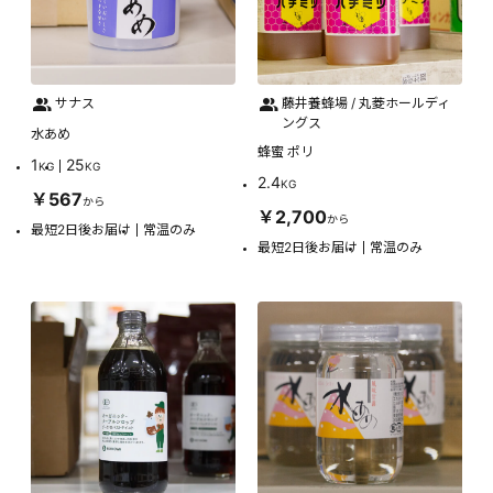
サナス
藤井養蜂場 / 丸菱ホールディ
ングス
水あめ
蜂蜜 ポリ
1
25
KG
KG
2.4
KG
￥567
から
￥2,700
から
最短2日後お届け
常温のみ
最短2日後お届け
常温のみ