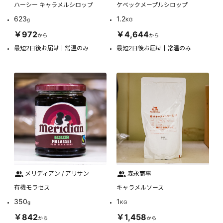
ハーシー キャラメルシロップ
ケベックメープルシロップ
623
1.2
g
KG
￥972
￥4,644
から
から
最短2日後お届け
常温のみ
最短2日後お届け
常温のみ
メリディアン / アリサン
森永商事
有機モラセス
キャラメルソース
350
1
g
KG
￥842
￥1,458
から
から