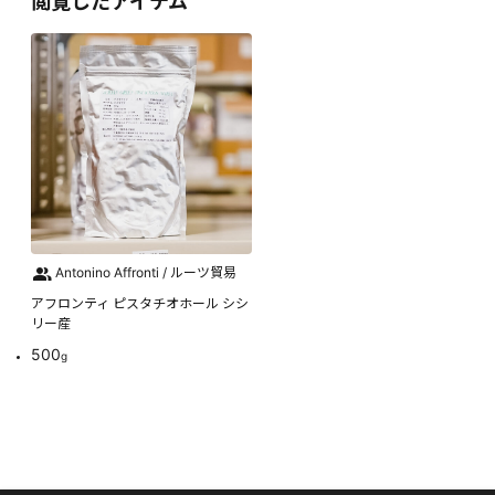
閲覧したアイテム
Antonino Affronti / ルーツ貿易
アフロンティ ピスタチオホール シシ
リー産
500
g