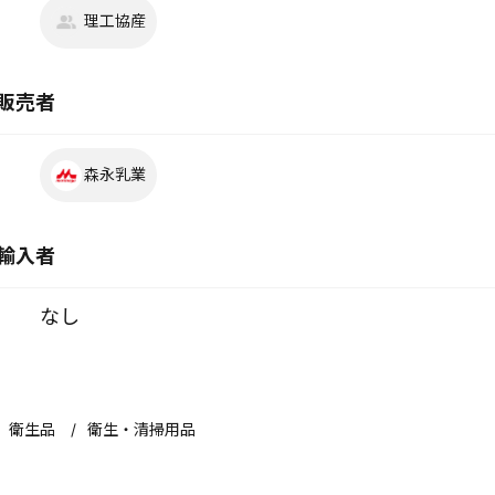
理工協産
販売者
森永乳業
輸入者
なし
衛生品
衛生・清掃用品