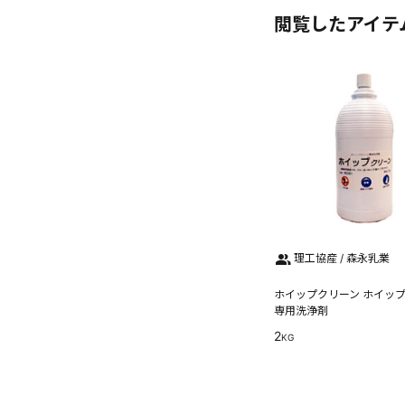
閲覧したアイテ
理工協産 / 森永乳業
ホイップクリーン ホイッ
専用洗浄剤
2
KG