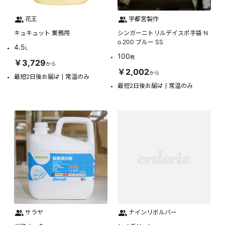
花王
宇都宮製作
キュキュット 業務用
シンガーニトリルデイスポ手袋 N
o.200 ブルー SS
4.5
L
100
枚
￥3,729
から
￥2,002
から
最短2日後お届け
常温のみ
最短2日後お届け
常温のみ
サラヤ
ナインリボルバー