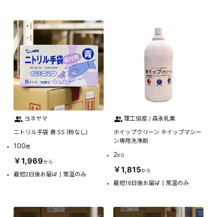
ヨネヤマ
理工協産 / 森永乳業
ニトリル手袋 青 SS (粉なし)
ホイップクリーン ホイップマシー
ン専用洗浄剤
100
枚
2
KG
￥1,969
から
￥1,815
から
最短2日後お届け
常温のみ
最短16日後お届け
常温のみ