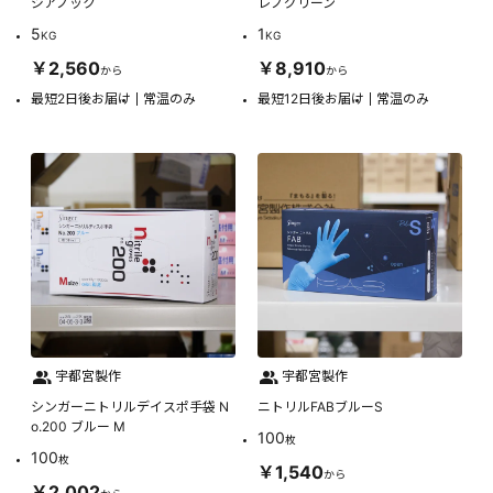
ジアノック
レノグリーン
5
1
KG
KG
￥2,560
￥8,910
から
から
最短2日後お届け
常温のみ
最短12日後お届け
常温のみ
宇都宮製作
宇都宮製作
シンガーニトリルデイスポ手袋 N
ニトリルFABブルーS
o.200 ブルー M
100
枚
100
枚
￥1,540
から
￥2,002