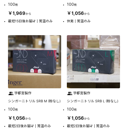
100
100
枚
枚
￥1,969
￥1,056
から
から
最短15日後お届け
常温のみ
休売
常温のみ
宇都宮製作
宇都宮製作
シンガーニトリル SRB M (粉なし)
シンガーニトリル SRB L (粉なし)
100
100
枚
枚
￥1,056
￥1,056
から
から
最短2日後お届け
常温のみ
最短2日後お届け
常温のみ