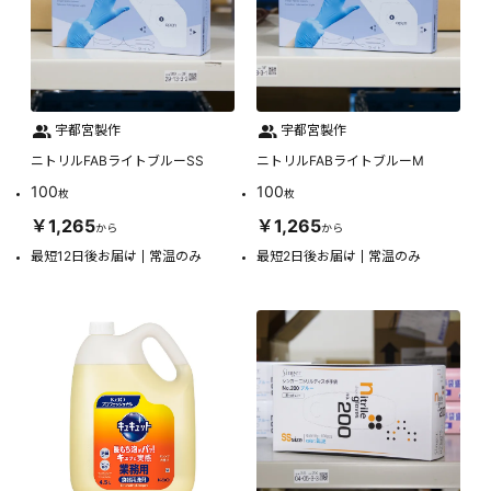
宇都宮製作
宇都宮製作
ニトリルFABライトブルーSS
ニトリルFABライトブルーM
100
100
枚
枚
￥1,265
￥1,265
から
から
最短12日後お届け
常温のみ
最短2日後お届け
常温のみ