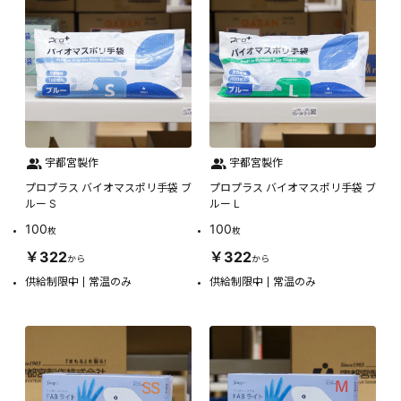
宇都宮製作
宇都宮製作
プロプラス バイオマスポリ手袋 ブ
プロプラス バイオマスポリ手袋 ブ
ルー S
ルー L
100
100
枚
枚
￥322
￥322
から
から
供給制限中
常温のみ
供給制限中
常温のみ