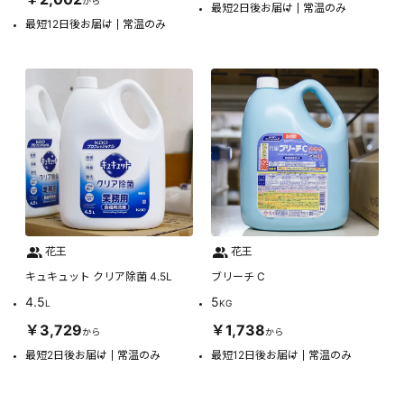
から
最短2日後お届け
常温のみ
最短12日後お届け
常温のみ
花王
花王
キュキュット クリア除菌 4.5L
ブリーチ C
4.5
5
L
KG
￥3,729
￥1,738
から
から
最短2日後お届け
常温のみ
最短12日後お届け
常温のみ