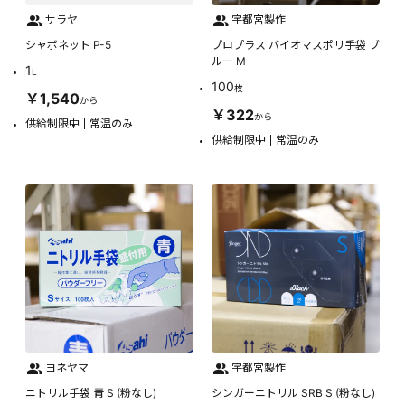
サラヤ
宇都宮製作
シャボネット P-5
プロプラス バイオマスポリ手袋 ブ
ルー M
1
L
100
枚
￥1,540
から
￥322
から
供給制限中
常温のみ
供給制限中
常温のみ
ヨネヤマ
宇都宮製作
ニトリル手袋 青 S (粉なし)
シンガーニトリル SRB S (粉なし)