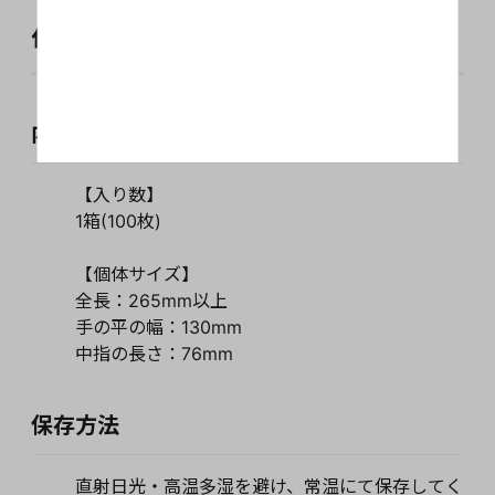
仕様
内容量・入り数・サイズ
【入り数】
1箱(100枚)
【個体サイズ】
全長：265mm以上
手の平の幅：130mm
中指の長さ：76mm
保存方法
直射日光・高温多湿を避け、常温にて保存してく