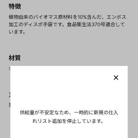
特徴
植物由来のバイオマス原材料を10%含んだ、エンボス
加工のディスポ手袋です。食品衛生法370号適合して
います。
材質
ポリエチレン
主な用途
製菓、製パン全般でご使用いただけます。
供給量が不安定なため、一時的に新規の仕入
れリスト追加を停止しています。