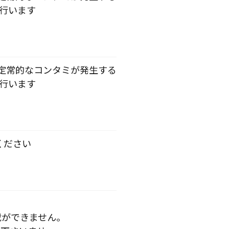
を行います
定常的なコンタミが発生する
を行います
ください
載ができません。