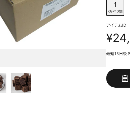
1
KG×10個
アイテムID : 
¥24
最短15日後