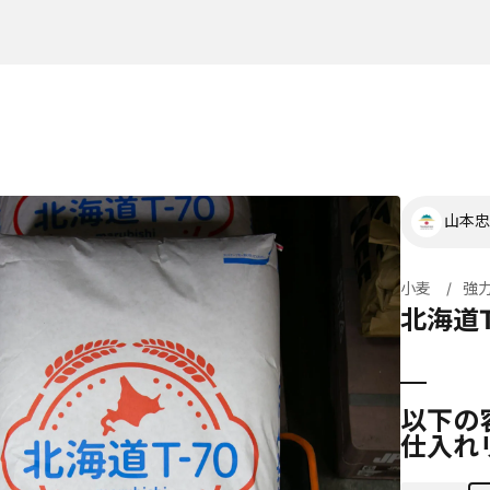
山本忠
小麦
強
北海道T
以下の
仕入れ