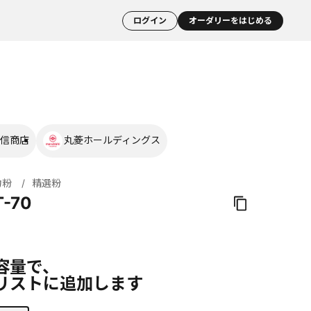
ログイン
オーダリーをはじめる
信商店
丸菱ホールディングス
力粉
精選粉
-70
容量で、
リストに追加します