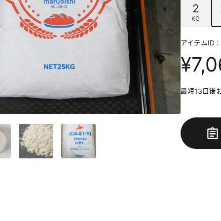
2
KG
アイテムID : 
¥7,
最短13日後