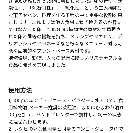
き換えが難しかった卵に着目しました。卵の持つ「起
泡性」、「熱凝固性」、「乳化性」という三大機能は
お菓子やパン、料理を作る工程の中で重要な役割を果
たします。これまでは他の食材に置き換えるのが容易
ではなかった卵。YUNGOは植物性の原材料で再現さ
れた卵と同等の機能を持ち、メレンゲやマカロン、ブ
リオッシュやマヨネーズなど様々なメニューに対応可
能な画期的なプラントベース素材です。
地球環境、動物、人々の健康に優しいサステナブルな
食品の開発を実現しました。
使用方法
1, 100gのユンゴ・ジョーヌ・パウダーに水700ml、食
用植物油(メーカー推奨は菜種油、またはひまわり油)1
00gを加え、ハンドブレンダーで攪拌し、均一の状態
に混ぜ合わせます。
2, レシピの卵黄使用量と同量のユンゴ・ジョーヌ(1,で