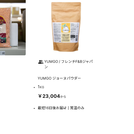
YUMGO / フレンチF&Bジャパ
ン
YUMGO ジョーヌパウダー
1
KG
￥23,004
から
最短16日後お届け
常温のみ