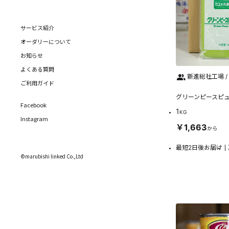
サービス紹介
オーダリーについて
お知らせ
よくある質問
新進総社工場 /
ご利用ガイド
グリーンピースピ
Facebook
1
KG
Instagram
￥1,663
から
最短2日後お届け
©marubishi linked Co.,Ltd