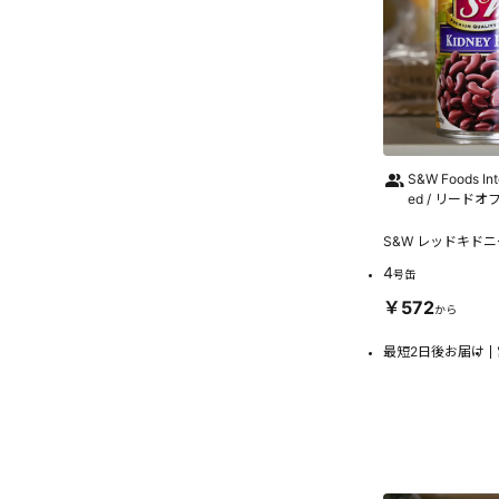
S&W Foods Inte
ed / リード
S&W レッドキド
4
号缶
￥572
から
最短2日後お届け