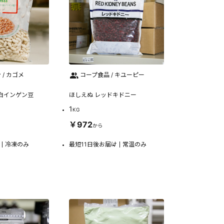
/ カゴメ
コープ食品 / キユーピー
白インゲン豆
ほしえぬ レッドキドニー
1
KG
￥972
から
冷凍のみ
最短11日後お届け
常温のみ