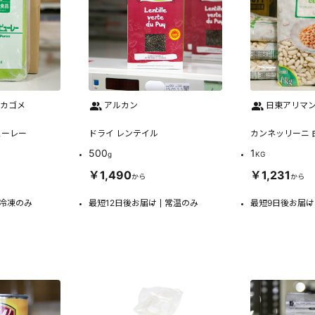
 カゴメ
アルカン
日東アリマン 
ューレー
ドライ レンテイル
カンネッリーニ 
500
1
g
KG
￥1,490
￥1,231
から
から
冷凍のみ
最短12日後お届け
常温のみ
最短9日後お届け