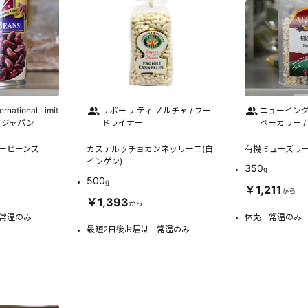
rnational Limit
サポーリ ディ ノルチャ / フー
ニューイン
オフジャパン
ドライナー
ベーカリー /
ニービーンズ
カステルッチョカンネッリーニ(白
有機ミューズリ
インゲン)
350
g
500
g
￥1,211
から
￥1,393
から
常温のみ
休売
常温のみ
最短2日後お届け
常温のみ