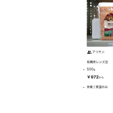
アリサン
有機赤レンズ豆
500
g
￥972
から
休売
常温のみ