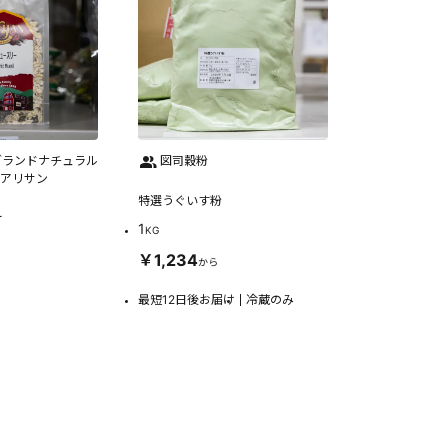
グランドナチュラル
図司穀粉
 アリサン
特選うぐいす粉
ー
1
KG
￥1,234
から
最短12日後お届け
冷蔵のみ