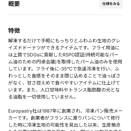
概要
仕様をみる
特徴
解凍するだけで手軽にもっちりとふわふわ生地のグレ
イズドドーナツができるアイテムです。フライ用油に
は上質でSDGsに貢献したRSPO認証(持続可能なパー
ム油のための円卓会議)を取得したパーム油のみを使用
しています。フライ後に-35℃で急速冷凍を行い、ふ
わっとした食感をそのまま閉じ込めることで油っぽさ
がなく、甘さ控えめで食べやすいアイテムに仕上げて
います。また、人口甘味料やトランス脂肪酸の元とな
る油脂を一切使用していません。
Europastry社は1987年に創業され、冷凍パン販売メー
カーです。創業者がフランスに渡りパンについて修行
した時に冷凍生地の可能性を見出した以来、生産拠点