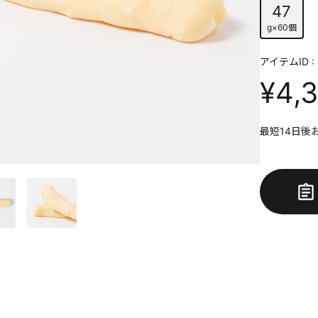
47
g×60個
アイテムID : 
¥4,
最短14日後