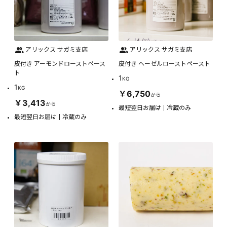
アリックス サガミ支店
アリックス サガミ支店
皮付き アーモンドローストペース
皮付き ヘーゼルローストペースト
ト
1
KG
1
KG
￥6,750
から
￥3,413
から
最短翌日お届け
冷蔵のみ
最短翌日お届け
冷蔵のみ