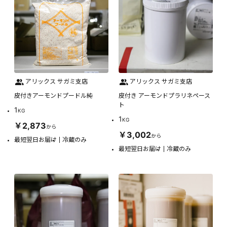
アリックス サガミ支店
アリックス サガミ支店
皮付きアーモンドプードル純
皮付き アーモンドプラリネペース
ト
1
KG
1
KG
￥2,873
から
￥3,002
から
最短翌日お届け
冷蔵のみ
最短翌日お届け
冷蔵のみ