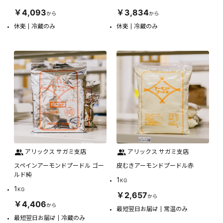
￥4,093
￥3,834
から
から
休売
冷蔵のみ
休売
冷蔵のみ
アリックス サガミ支店
アリックス サガミ支店
スペインアーモンドプードル ゴー
皮むきアーモンドプードル赤
ルド純
1
KG
1
KG
￥2,657
から
￥4,406
から
最短翌日お届け
常温のみ
最短翌日お届け
冷蔵のみ