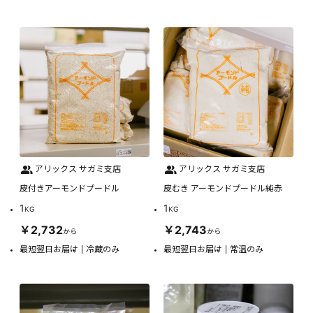
アリックス サガミ支店
アリックス サガミ支店
皮付きアーモンドプードル
皮むき アーモンドプードル純赤
1
1
KG
KG
￥2,732
￥2,743
から
から
最短翌日お届け
冷蔵のみ
最短翌日お届け
常温のみ