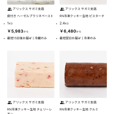
アリックス サガミ支店
アリックス サガミ支店
皮付き ヘーゼルプラリネペースト
RN冷凍クッキー生地 ピスターチ
1
2.4
KG
KG
￥5,983
￥6,480
から
から
最短15日後お届け
冷蔵のみ
最短翌日お届け
冷凍のみ
アリックス サガミ支店
アリックス サガミ支店
RN冷凍クッキー生地 チェリーレ
RN冷凍クッキー生地 クルミ
モン