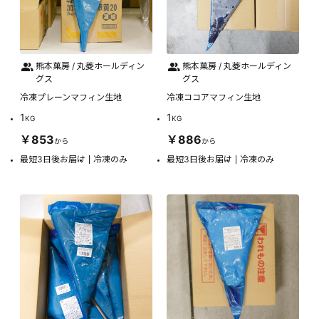
熊本菓房 / 丸菱ホールディン
熊本菓房 / 丸菱ホールディン
グス
グス
冷凍プレーンマフィン生地
冷凍ココアマフィン生地
1
1
KG
KG
￥853
￥886
から
から
最短3日後お届け
冷凍のみ
最短3日後お届け
冷凍のみ