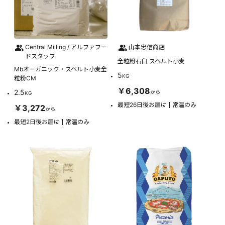
Central Milling / アルファフー
山本忠信商店
ドスタッフ
全粒粉石臼 スペルト小麦
Mbオーガニック・スペルト小麦全
5
KG
粒粉CM
￥6,308
2.5
から
KG
最短26日後お届け
常温のみ
￥3,272
から
最短2日後お届け
常温のみ