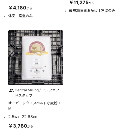
￥11,275
から
￥4,180
から
最短25日後お届け
常温のみ
休売
常温のみ
Central Milling / アルファフー
ドスタッフ
オーガニック・スペルト小麦粉C
M
2.5
22.68
KG
KG
￥3,780
から