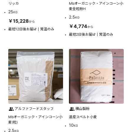
リッカ
Mbオーガニック・アインコーン小
麦全粒粉H
25
KG
2.5
KG
￥15,228
から
￥4,774
から
最短12日後お届け
常温のみ
最短2日後お届け
常温のみ
アルファフードスタッフ
横山製粉
Mbオーガニック・アインコーン小
道産スペルト小麦
麦(粒)
10
KG
2.5
KG