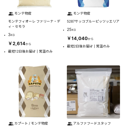
モンテ物産
モンテ物産
モンテフィオーレ ファリーナ・デ
5287サッコブルーピッツッエリア
ィ・セモラ
25
KG
3
KG
￥14,040
から
￥2,614
から
最短2日後お届け
常温のみ
最短12日後お届け
常温のみ
カプート / モンテ物産
アルファフードスタッフ