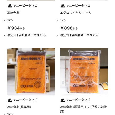
キユーピータマゴ
キユーピータマゴ
凍結全卵
エグロワイヤル ホール
1
1
KG
KG
￥934
￥896
から
から
最短2日後お届け
冷凍のみ
最短2日後お届け
冷凍のみ
キユーピータマゴ
キユーピータマゴ
凍結全卵(製菓用)
凍結全卵 (調理用) HV (平飼い卵使
用)
1
KG