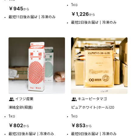
1
KG
￥945
から
￥1,226
から
最短11日後お届け
冷凍のみ
最短2日後お届け
冷凍のみ
イフジ産業
キユーピータマゴ
凍結全卵(殺菌)
ピュアホワイト(ホール)20
1
1
KG
KG
￥802
￥853
から
から
最短2日後お届け
冷凍のみ
最短9日後お届け
冷凍のみ